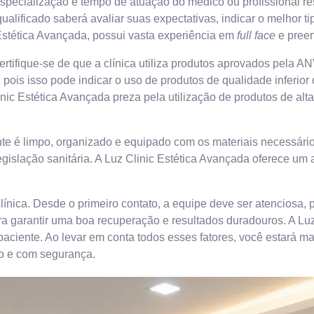
, especialização e tempo de atuação do médico ou profissional r
ualificado saberá avaliar suas expectativas, indicar o melhor t
 Estética Avançada, possui vasta experiência em
full face
e preen
rtifique-se de que a clínica utiliza produtos aprovados pela A
pois isso pode indicar o uso de produtos de qualidade inferior
nic Estética Avançada preza pela utilização de produtos de alt
iente é limpo, organizado e equipado com os materiais necessári
egislação sanitária. A Luz Clinic Estética Avançada oferece u
línica. Desde o primeiro contato, a equipe deve ser atenciosa, 
 garantir uma boa recuperação e resultados duradouros. A Luz
ciente. Ao levar em conta todos esses fatores, você estará m
to e com segurança.