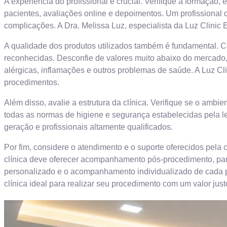
A experiência do profissional é crucial. Verifique a formação
pacientes, avaliações online e depoimentos. Um profissional q
complicações. A Dra. Melissa Luz, especialista da Luz Clinic
A qualidade dos produtos utilizados também é fundamental. Ce
reconhecidas. Desconfie de valores muito abaixo do mercado, 
alérgicas, inflamações e outros problemas de saúde. A Luz Cli
procedimentos.
Além disso, avalie a estrutura da clínica. Verifique se o amb
todas as normas de higiene e segurança estabelecidas pela l
geração e profissionais altamente qualificados.
Por fim, considere o atendimento e o suporte oferecidos pela c
clínica deve oferecer acompanhamento pós-procedimento, para
personalizado e o acompanhamento individualizado de cada pa
clínica ideal para realizar seu procedimento com um valor jus