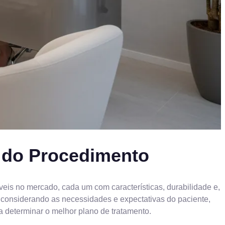
r do Procedimento
íveis no mercado, cada um com características, durabilidade e,
o, considerando as necessidades e expectativas do paciente,
a determinar o melhor plano de tratamento.