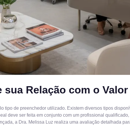
e sua Relação com o Valo
lo tipo de preenchedor utilizado. Existem diversos tipos dispon
deal deve ser feita em conjunto com um profissional qualificad
nçada, a Dra. Melissa Luz realiza uma avaliação detalhada par