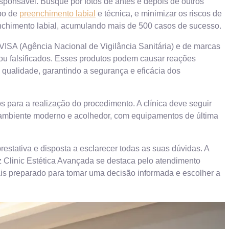
esponsável. Busque por fotos de antes e depois de outros
ipo de
preenchimento labial
e técnica, e minimizar os riscos de
chimento labial, acumulando mais de 500 casos de sucesso.
NVISA (Agência Nacional de Vigilância Sanitária) e de marcas
 ou falsificados. Esses produtos podem causar reações
a qualidade, garantindo a segurança e eficácia dos
os para a realização do procedimento. A clínica deve seguir
m ambiente moderno e acolhedor, com equipamentos de última
prestativa e disposta a esclarecer todas as suas dúvidas. A
 Clinic Estética Avançada se destaca pelo atendimento
ais preparado para tomar uma decisão informada e escolher a