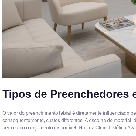
Tipos de Preenchedores 
O valor do preenchimento labial é diretamente influenciado pe
consequentemente, custos diferentes. A escolha do material i
bem como o orçamento disponível. Na Luz Clinic Estética Ava